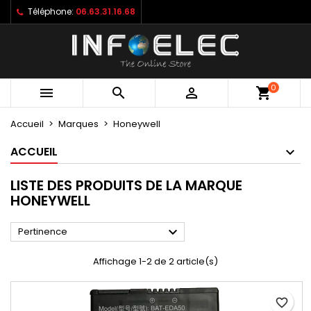
Téléphone:
06.63.31.16.68
×
×
×
×
Mes listes
((modalTitle))
Créer une liste d'envies
Connexion
Créer une nouvelle liste
add_circle_outline
((confirmMessage))
Vous devez être connecté pour ajouter des produits
Nom de la liste d'envies
à votre liste d'envies.
0



shopping_cart
((cancelText))
((modalDeleteText))
Annuler
Connexion
Accueil
Marques
Honeywell
Annuler
Créer une liste d'envies
ACCUEIL
LISTE DES PRODUITS DE LA MARQUE
HONEYWELL

Pertinence
Affichage 1-2 de 2 article(s)
favorite_border