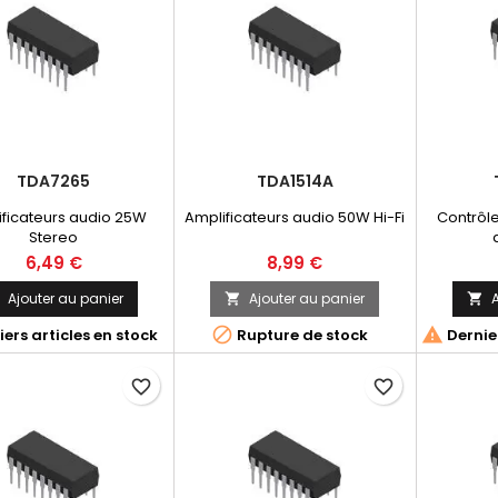
TDA7265
TDA1514A
ficateurs audio 25W
Amplificateurs audio 50W Hi-Fi
Contrôle
Stereo
6,49 €
8,99 €
Ajouter au panier
Ajouter au panier
A





ers articles en stock
Rupture de stock
Dernier
favorite_border
favorite_border