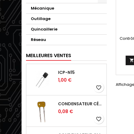
Mécanique
Outillage
Quincaillerie
Contrôl
Réseau
MEILLEURES VENTES
ICP-N15
1,00 €
Affichage
favorite_border
CONDENSATEUR CÉRAMIQUE 100NF 50V
0,08 €
favorite_border