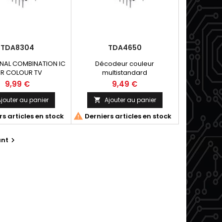
TDA8304
TDA4650
GNAL COMBINATION IC
Décodeur couleur
R COLOUR TV
multistandard
9,99 €
9,49 €
jouter au panier
Ajouter au panier


s articles en stock
Derniers articles en stock
ant
