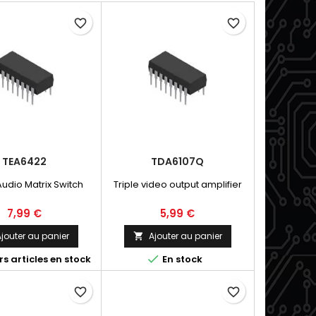
favorite_border
favorite_border
TEA6422
TDA6107Q
udio Matrix Switch
Triple video output amplifier
7,99 €
5,99 €
jouter au panier
Ajouter au panier


s articles en stock
En stock
favorite_border
favorite_border