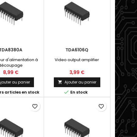
TDA8380A
TDA6106Q
ur d'alimentation à
Video output amplifier
découpage
8,99 €
3,99 €
jouter au panier
Ajouter au panier


s articles en stock
En stock
favorite_border
favorite_border