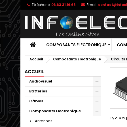
Téléphone:
06.63.31.16.68
Email:
contact@infoel
M
(
C
C
add_circle_outline
((
Vo
No
d'e
COMPOSANTS ELECTRONIQUE
COM
Accueil
Composants Electronique
Circuits
ACCUEIL
Audiovisuel
Batteries
Câbles
Composants Electronique
Il y a 472
Antennes