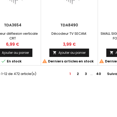
TDA3654
TDA8490
eur déflexion verticale
Décodeur TV SECAM.
SMALL SI
CRT
FO
6,99 €
3,99 €
Ajouter au panier
Ajouter au panier
A






En stock
Derniers articles en stock
Dernier
 1-12 de 472 article(s)
1
2
3
…
40
Suiv