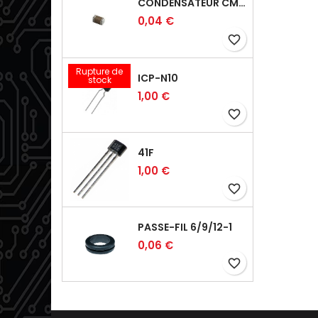
CONDENSATEUR CMS 39PF 50V
0,04 €
favorite_border
Rupture de
ICP-N10
stock
1,00 €
favorite_border
41F
1,00 €
favorite_border
PASSE-FIL 6/9/12-1
0,06 €
favorite_border