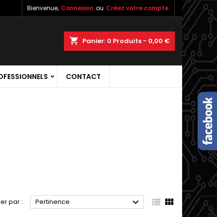
Bienvenue,
Connexion
ou
Créez votre compte
×
×
×
×
shopping_cart
Panier:
0
Produits - 0,00 €
OFESSIONNELS
CONTACT
)
n
s



ier par :
Pertinence