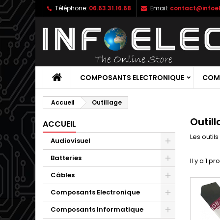
Téléphone:
06.63.31.16.68
Email:
contact@infoel
M
(
C
C
add_circle_outline
((
Vo
No
d'e
COMPOSANTS ELECTRONIQUE
COM
Accueil
Outillage
Outil
ACCUEIL
Les outils
Audiovisuel
Batteries
Il y a 1 pr
Câbles
Composants Electronique
Composants Informatique