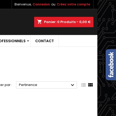
Bienvenue,
Connexion
ou
Créez votre compte
×
×
×
×
shopping_cart
Panier:
0
Produits - 0,00 €
OFESSIONNELS
CONTACT
)
n
s



ier par :
Pertinence