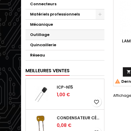
Connecteurs
Matériels professionnels
Mécanique
Outillage
LAM
Quincaillerie
Réseau
MEILLEURES VENTES

Derni
ICP-N15
1,00 €
Affichage 
favorite_border
CONDENSATEUR CÉRAMIQUE 100NF 50V
0,08 €